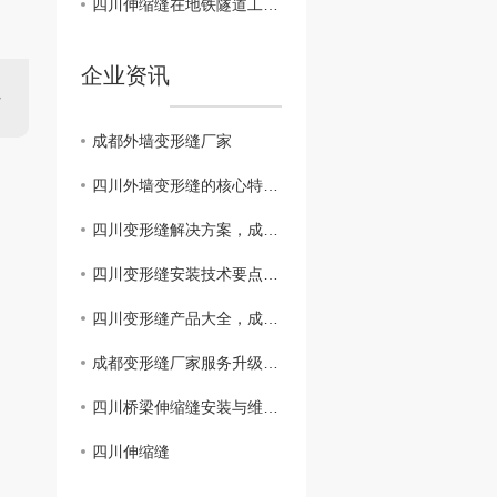
四川伸缩缝在地铁隧道工程中的应用与效果评估
企业资讯
成都外墙变形缝厂家
四川外墙变形缝的核心特点与工程价值 —— 成都市星辰花装饰工程
四川变形缝解决方案，成都专业变形缝施工团队上门服务
四川变形缝安装技术要点，成都变形缝..服务提供商
四川变形缝产品大全，成都变形缝价格透明更实惠
成都变形缝厂家服务升级：揭秘..交付背后的四大核心能力
四川桥梁伸缩缝安装与维护指南——四川厂家专业解析
四川伸缩缝