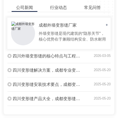
公司新闻
行业动态
常见问答
成都外墙变形缝厂家
+
外墙变形缝是现代建筑的“隐形关节”，
核心优势在于兼顾结构安全、防水耐用
与美观适配，全方位解决建筑变形带来
的各类隐患，适配各类建筑场景。产品
◎ 四川外墙变形缝的核心特点与工程价值 —— 成都市星辰花装饰工程
2026-03-05
严格遵循国标图集要求生产，材质选用
阳极氧化铝合金或不锈钢，表面抗氧化
处理，耐磨耐腐蚀，能抵御风雨、紫外
◎ 四川变形缝解决方案，成都专业变形缝施工团队上门服务
2025-05-20
线等户外恶劣环境，使用寿命远超传统
镀锌铁皮产品。其核心性能突出，可灵
◎ 四川变形缝安装技术要点，成都变形缝..服务提供商
2025-05-20
活应对建筑热
◎ 四川变形缝产品大全，成都变形缝价格透明更实惠
2025-05-20