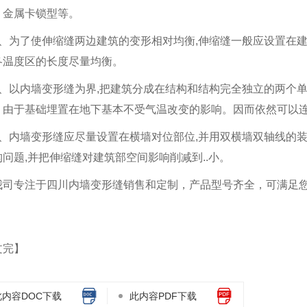
，金属卡锁型等。
1、为了使伸缩缝两边建筑的变形相对均衡,伸缩缝一般应设置在建
各温度区的长度尽量均衡。
2、以内墙变形缝为界,把建筑分成在结构和结构完全独立的两个
。由于基础埋置在地下基本不受气温改变的影响。因而依然可以
3、内墙变形缝应尽量设置在横墙对位部位,并用双横墙双轴线的
构问题,并把伸缩缝对建筑部空间影响削减到..小。
我司专注于四川内墙变形缝销售和定制，产品型号齐全，可满足
文完】
此内容DOC下载
此内容PDF下载