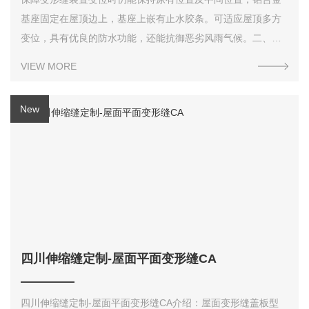
基座固定在屋顶边上，基座上嵌有止水胶条。可适应屋顶多方
变位，具有优良的防水功能，还能抗御恶劣风雨气候。二、装
置特点1、50％位移量；2、滑杆的设置可以保障变形装置改
VIEW MORE
变；3、面板可选用铝板、不锈钢或黄铜。更多产
四川伸缩缝定制-屋面平面变形缝CA
四川伸缩缝定制-屋面平面变形缝CA介绍：屋面变形缝盖板型