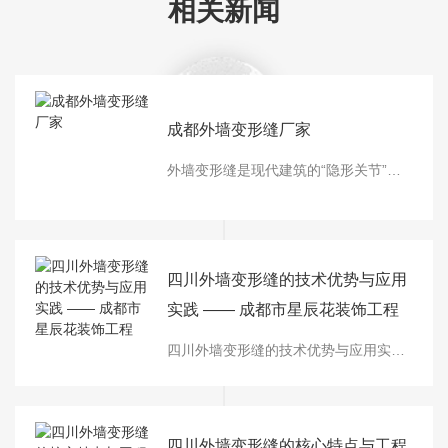
相关新闻
成都外墙变形缝厂家
外墙变形缝是现代建筑的“隐形关节”，核心优势在于兼顾结构安全、防水耐用与美观适配，全方位解决建筑变形带来的各类隐患，适配各类建筑场景。产品严格遵循国标图集要求生产，材质选用阳极氧化铝合金或不锈钢，表面抗氧化处理，耐磨耐腐蚀，能抵御风雨、紫外线等户外恶劣环境，使用寿命远超传统镀锌铁皮产品。其核心性能突出，可灵活应对建筑热
四川外墙变形缝的技术优势与应用
实践 —— 成都市星辰花装饰工程
四川外墙变形缝的技术优势与应用实践 —— 成都市星辰花装饰工程有限责任公司匠心打造:在建筑外墙工程体系中，四川外墙变形缝是保障建筑结构安全、延长使用寿命的关键部件。四川特殊的地理、气候与抗震要求，赋予四川外墙变形缝独特的技术特点与应用价值。成都市星辰花装饰工程有限责任公司作为专业装饰工程服务商，始终聚焦四川外墙变形缝的
四川外墙变形缝的核心特点与工程