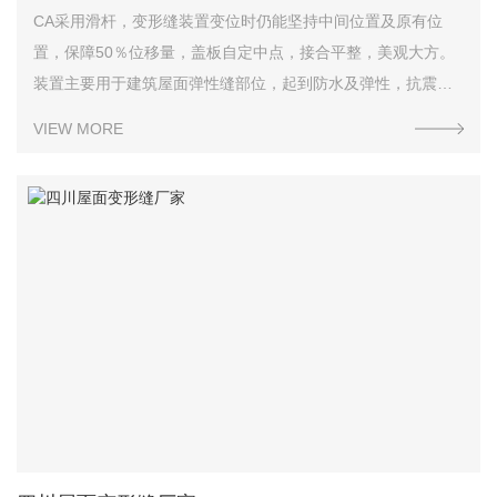
CA采用滑杆，变形缝装置变位时仍能坚持中间位置及原有位
置，保障50％位移量，盖板自定中点，接合平整，美观大方。
装置主要用于建筑屋面弹性缝部位，起到防水及弹性，抗震，
沉降及装饰作用，屋面变形缝按建筑设计但是在同层等高屋面
VIEW MORE
上，也可设在高低屋面的交接处。更多产品详细介绍