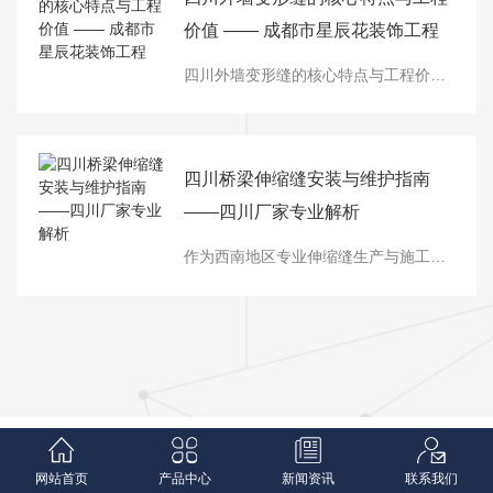
价值 —— 成都市星辰花装饰工程
四川外墙变形缝的核心特点与工程价值 —— 成都市星辰花装饰工程有限责任公司专业解读：在四川地区复杂的地..候与建筑工程环境中，四川外墙变形缝已成为现代建筑不可或缺的关键构造措施。作为深耕装饰工程领域的专业企业，成都市星辰花装饰工程有限责任公司始终以高标准、严要求推进外墙变形缝设计、选材与施工，将四川外墙变形缝的技术优势
四川桥梁伸缩缝安装与维护指南
——四川厂家专业解析
作为西南地区专业伸缩缝生产与施工服务商，我们深耕四川及周边市场多年，深刻理解桥梁、道路等工程中四川伸缩缝的重要性。本文将围绕伸缩缝的功能、类型、安装要点及地区化应用展开分析，为工程方提供实用参考。一、伸缩缝的核心作用伸缩缝是桥梁、道路等线性工程中不可或缺的构件，主要承担三大功能：调节形变‌：在昼夜温差大、地震频发的西南
网站首页
产品中心
新闻资讯
联系我们