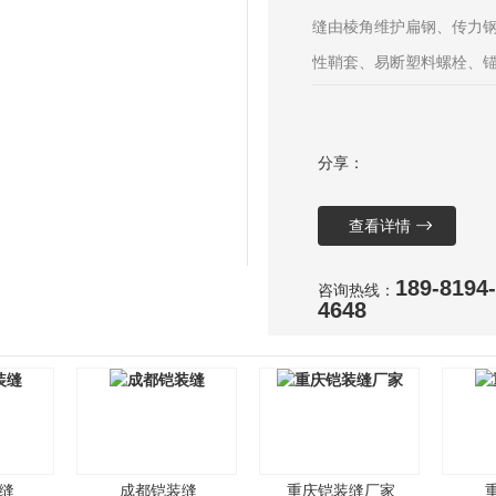
缝由棱角维护扁钢、传力
性鞘套、易断塑料螺栓、
性装置后，地坪的各个分
性，防止发生裂缝。每条
分享：
通过易断塑料螺栓把扁钢
离焊接了抗剪锚固栓
查看详情
189-8194-
咨询热线：
4648
缝
成都铠装缝
重庆铠装缝厂家