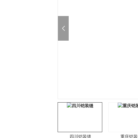
四川铠装缝
重庆铠装