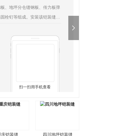
钢板、地坪分仓缝钢板、传力板弹
锚固栓钉等组成。安装该铠装缝弹
仓块可以沿着纵横两个方向自在弹
铠装缝装置由两条棱角扁钢组成，
固定在一起，每条扁钢依照一定距
扫一扫用手机查看
重庆铠装缝
四川地坪铠装缝