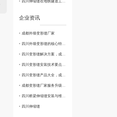
四川伸缩缝在地铁隧道工程中的应用与效果评估
企业资讯
成都外墙变形缝厂家
四川外墙变形缝的核心特点与工程价值 —— 成都市星辰花装饰工程
四川变形缝解决方案，成都专业变形缝施工团队上门服务
四川变形缝安装技术要点，成都变形缝..服务提供商
四川变形缝产品大全，成都变形缝价格透明更实惠
成都变形缝厂家服务升级：揭秘..交付背后的四大核心能力
四川桥梁伸缩缝安装与维护指南——四川厂家专业解析
四川伸缩缝