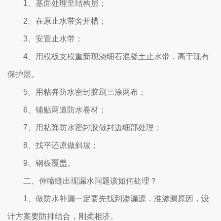
1、基面处理至结构层；
2、在原止水带旁开槽；
3、安置止水带；
4、用模板支模重新现浇细石混凝土止水带，高于现有
保护层。
5、用粘弹防水密封胶刷三涂两布；
6、铺贴两道防水卷材；
7、用粘弹防水密封胶做封边细部处理；
8、找平还原做斜坡；
9、钢板覆盖。
二、伸缩缝出现漏水问题该如何处理？
1、做防水补漏一定要先找到渗漏源，准渗漏原因，设
计方案要防排结合，刚柔相济。