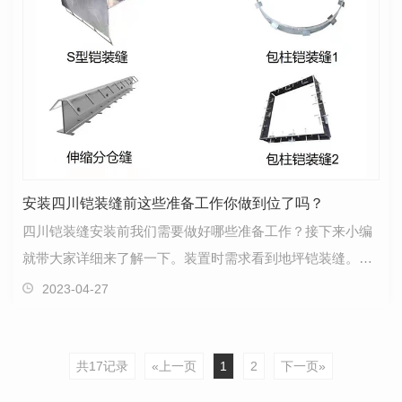
安装四川铠装缝前这些准备工作你做到位了吗？
四川铠装缝安装前我们需要做好哪些准备工作？接下来小编
就带大家详细来了解一下。装置时需求看到地坪铠装缝。当
你从墙或柱的方位装置时，需要在这儿预留相应的空间…
2023-04-27
共17记录
«上一页
1
2
下一页»