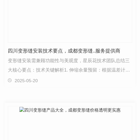
四川变形缝安装技术要点，成都变形缝..服务提供商
变形缝安装需兼顾功能性与美观度，星辰花技术团队总结三
大核心要点：技术关键解析1. 伸缩余量预留：根据温差计算
热胀冷缩量，一般按缝宽1.5倍预留；2. 排水坡度控…
2025-05-20