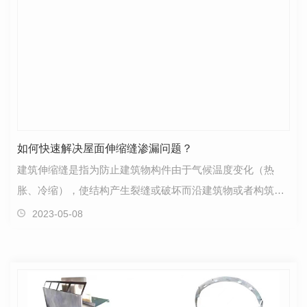
如何快速解决屋面伸缩缝渗漏问题？
建筑伸缩缝是指为防止建筑物构件由于气候温度变化（热
胀、冷缩），使结构产生裂缝或破坏而沿建筑物或者构筑物
施工缝方向的适当部位设置的一条构造缝。伸缩缝是将基…
2023-05-08