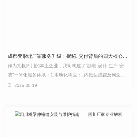
成都变形缝厂家服务升级：揭秘..交付背后的四大核心能力
作为扎根四川的本土企业，我司构建了“勘测-设计-生产-安
装”一体化服务体系：1.本地化响应：..内抵达成都及周边现
场（如德阳、眉山），48小时出具初步方案；2.数…
2025-05-19