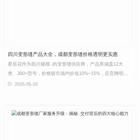
四川变形缝产品大全，成都变形缝价格透明更实惠
星辰花作为四川规模..的变形缝供应商，产品库涵盖12大
类、300+型号，价格较市场均价低10%~15%，且官网明码
标价，杜绝隐性加价：热销产品推荐- 经济型：C型铝合金
2025-05-20
盖…