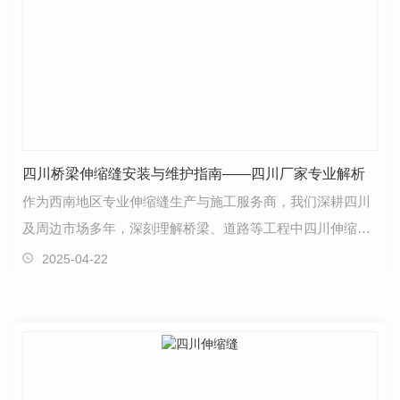
四川桥梁伸缩缝安装与维护指南——四川厂家专业解析
作为西南地区专业伸缩缝生产与施工服务商，我们深耕四川
及周边市场多年，深刻理解桥梁、道路等工程中四川伸缩缝
的重要性。本文将围绕伸缩缝的功能、类型、安装要点…
2025-04-22