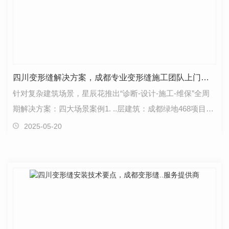
四川变形缝解决方案，成都专业变形缝施工团队上门服务
针对复杂建筑场景，星辰花推出“诊断-设计-施工-维保”全周
期解决方案：四大场景案例1. ..层建筑：成都绿地468项目采
用多向变位装置，满足3D位移补偿；2. 地下管廊…
2025-05-20