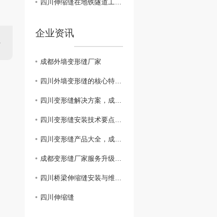
四川伸缩缝在地铁隧道工程中的应用与效果评估
企业资讯
成都外墙变形缝厂家
四川外墙变形缝的核心特点与工程价值 —— 成都市星辰花装饰工程
四川变形缝解决方案，成都专业变形缝施工团队上门服务
四川变形缝安装技术要点，成都变形缝..服务提供商
四川变形缝产品大全，成都变形缝价格透明更实惠
成都变形缝厂家服务升级：揭秘..交付背后的四大核心能力
四川桥梁伸缩缝安装与维护指南——四川厂家专业解析
四川伸缩缝