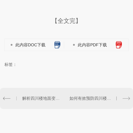
【全文完】
此内容DOC下载
此内容PDF下载
标签：
解析四川楼地面变形缝的成因及防范措施
如何有效预防四川楼地面变形缝出现？